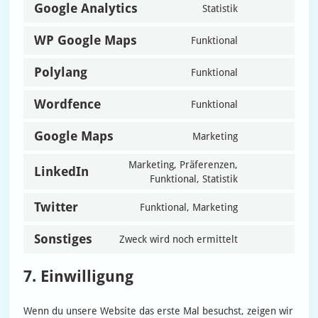
Google Analytics
Statistik
service
Consent
youtube
to
WP Google Maps
Funktional
service
Consent
google-
to
analytics
Polylang
Funktional
service
Consent
wp-
to
google-
Wordfence
Funktional
service
Consent
maps
polylang
to
Google Maps
Marketing
service
Consent
wordfence
to
Marketing, Präferenzen,
service
LinkedIn
Consent
Funktional, Statistik
google-
to
maps
service
Twitter
Funktional, Marketing
Consent
linkedin
to
Sonstiges
Zweck wird noch ermittelt
service
Consent
twitter
to
service
7. Einwilligung
sonstiges
Wenn du unsere Website das erste Mal besuchst, zeigen wir