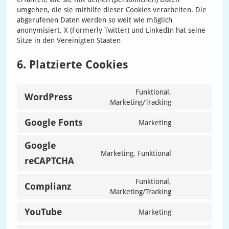
umgehen, die sie mithilfe dieser Cookies verarbeiten. Die
abgerufenen Daten werden so weit wie möglich
anonymisiert. X (Formerly Twitter) und LinkedIn hat seine
Sitze in den Vereinigten Staaten
6. Platzierte Cookies
Funktional,
WordPress
Consent
Marketing/Tracking
to
service
Google Fonts
Marketing
Consent
wordpress
to
Google
service
Marketing, Funktional
google-
Consent
reCAPTCHA
fonts
to
service
Funktional,
Complianz
google-
Consent
Marketing/Tracking
recaptcha
to
service
YouTube
Marketing
Consent
complianz
to