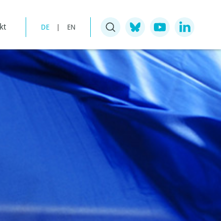
kt
DE
|
EN