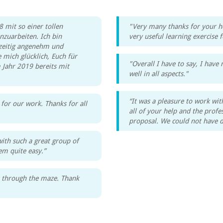
 mit so einer tollen
"Very many thanks for your he
uarbeiten. Ich bin
very useful learning exercise 
hzeitig angenehm und
 mich glücklich, Euch für
"Overall I have to say, I have
 Jahr 2019 bereits mit
well in all aspects."
“It was a pleasure to work wi
for our work. Thanks for all
all of your help and the profe
proposal. We could not have d
with such a great group of
em quite easy.”
s through the maze. Thank