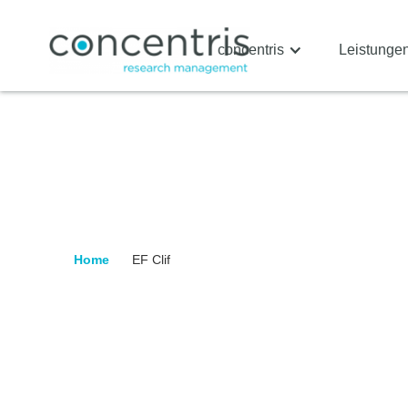
concentris
Leistunge
Home
EF Clif