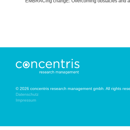
EMBRACing changE: Overcoming obstacles and a
© 2026 concentris research management gmbh. All rights res
Datenschutz
Impressum