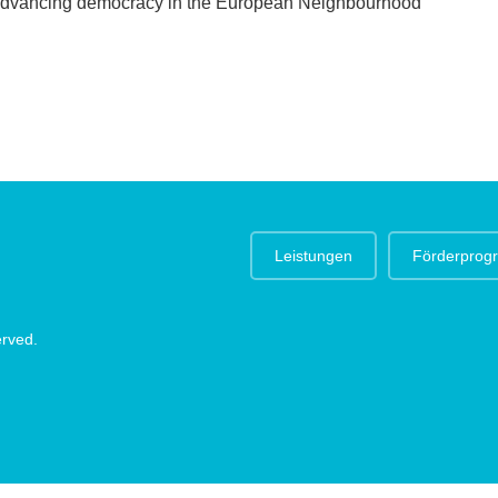
dvancing democracy in the European Neighbourhood
Leistungen
Förderpro
erved.